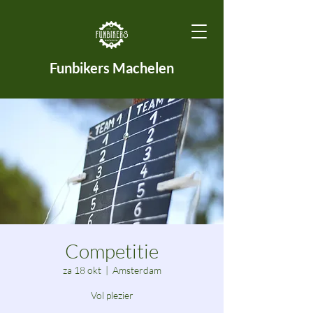
Funbikers Machelen
Competitie
za 18 okt
  |  
Amsterdam
Vol plezier